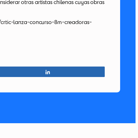
siderar otras artistas chilenas cuyas obras
cl/crtic-lanza-concurso-8m-creadoras-
Compartir