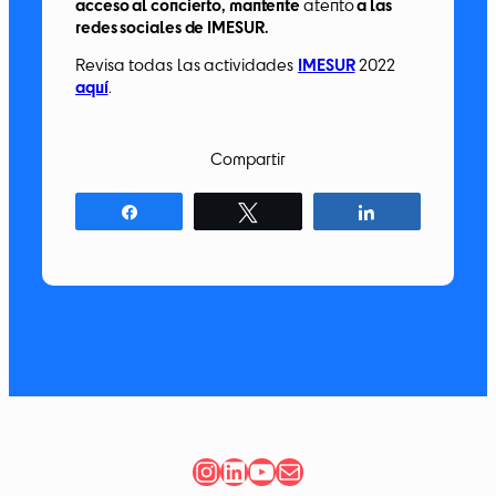
acceso al concierto, mantente
atento
a las
redes sociales de IMESUR.
Revisa todas las actividades
IMESUR
2022
aquí
.
Compartir
Compartir
Twittear
Compartir
Instagram
LinkedIn
YouTube
Correo electrónico