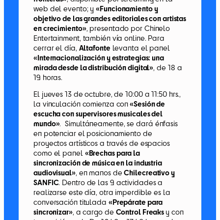
web del evento; y
«Funcionamiento y
objetivo de las grandes editoriales con artistas
en crecimiento»
, presentado por Chinelo
Entertainment, también vía online. Para
cerrar el día,
Altafonte
levanta el panel
«Internacionalización y estrategias: una
mirada desde la distribución digital»
, de 18 a
19 horas.
El jueves 13 de octubre, de 10:00 a 11:50 hrs.,
la vinculación comienza con
«Sesión de
escucha con supervisores musicales del
mundo»
. Simultáneamente, se dará énfasis
en potenciar el posicionamiento de
proyectos artísticos a través de espacios
como el panel
«Brechas para la
sincronización de música en la industria
audiovisual»
, en manos de
Chilecreativo y
SANFIC
. Dentro de las 9 actividades a
realizarse este día, otra imperdible es la
conversación titulada
«Prepárate para
sincronizar»
, a cargo de
Control Freaks
y con