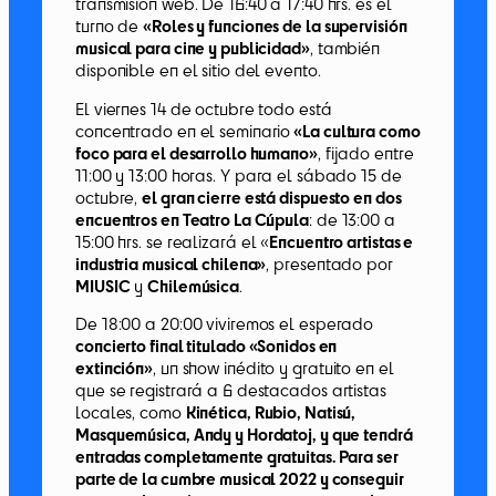
transmisión web. De 16:40 a 17:40 hrs. es el
turno de
«Roles y funciones de la supervisión
musical para cine y publicidad»
, también
disponible en el sitio del evento.
El viernes 14 de octubre todo está
concentrado en el seminario
«La cultura como
foco para el desarrollo humano»
, fijado entre
11:00 y 13:00 horas. Y para el sábado 15 de
octubre,
el gran cierre está dispuesto en dos
encuentros en Teatro La Cúpula
: de 13:00 a
15:00 hrs. se realizará el «
Encuentro artistas e
industria musical chilena»
, presentado por
MIUSIC
y
Chilemúsica
.
De 18:00 a 20:00 viviremos el esperado
concierto final titulado «Sonidos en
extinción»
, un show inédito y gratuito en el
que se registrará a 6 destacados artistas
locales, como
Kinética, Rubio, Natisú,
Masquemúsica, Andy y Hordatoj, y que tendrá
entradas completamente gratuitas. Para ser
parte de la cumbre musical 2022 y conseguir