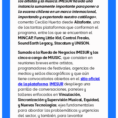
los artistas y la música. IMESUR ha sido una
instancia sumamente importante para poner a
la escena chilena en un marco internacional,
importando y exportando nuestro catálogo»
,
comenta Cecilia Huerta desde
Altafonte
, una
de las tantas plataformas que conforman el
programa, entre los que se encuentran el
MINCAP, Funny Little Kid, Control Freaks,
Sound Earth Legacy, Stacatum y UNISON.
Sumado a la Rueda de Negocios IMESUR y las
cinco a cargo de MIUSIC
, que consisten en
reuniones breves entre artistas,
programadores de festivales, agencias de
medios y sellos discográficos y que aún
tiene convocatorias abiertas en el
sitio oficial
de la plataform
a
,
IMESUR
despliega una
parrilla de conversaciones, paneles y
talleres enfocados en
Vinculación,
Sincronización y Supervisión Musical, Equidad,
y Nuevas Tecnologías
; ejes fundamentales
para abordar las problemáticas y urgencias
del sector, y también, para levantar